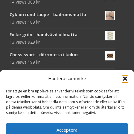
14 Views
389
kr
Cyklon rund taupe - badrumsmatta
13 Views
189
kr
Folke grön - handvävd ullmatta
13 Views
929
kr
Chess svart - dörrmatta i kokos
12 Views
199
kr
Atlas grå 78 - heltäckningsmatta
Hantera samtycke
11 Views
209
kr
För att ge en bra upplevelse använder vi teknik som cookies för att
Välkommen - dörrmatta i kokos
lagra och/eller komma åt enhetsinformation. När du samtycker till
11 Views
199
kr
dessa tekniker kan vi behandla data som surfbeteende eller unika ID:n
på denna webbplats. Om du inte samtycker eller om du återkallar ditt
samtycke kan detta påverka vissa funktioner negativt.
Seventy beige - plastmatta
11 Views
375
kr
Acceptera