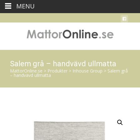
MENU
Salem grå – handvävd ullmatta
MattorOnline.se
>
Produkter
>
Inhouse Group
>
Salem grå
– handvävd ullmatta