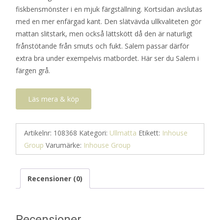
fiskbensmönster i en mjuk färgställning. Kortsidan avslutas
med en mer enfärgad kant. Den slätvävda ullkvaliteten gör
mattan slitstark, men också lättskött då den är naturligt
frånstötande från smuts och fukt. Salem passar därför
extra bra under exempelvis matbordet. Här ser du Salem i
färgen grå.
Läs mera & köp
Artikelnr:
108368
Kategori:
Ullmatta
Etikett:
Inhouse
Group
Varumärke:
Inhouse Group
Recensioner (0)
Recensioner