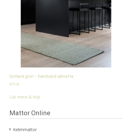
Gotland grön – handvävd ullmatta
675
kr
Läs mera & köp
Mattor Online
Kelimmattor