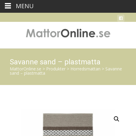
MENU
Savanne sand – plastmatta
MattorOnline.se
>
Produkter
>
Horredsmattan
>
Savanne
sand – plastmatta