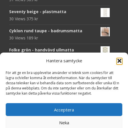
Seventy beige - plastmatta
30 Views
375
kr
Cyklon rund taupe - badrumsmatta
30 Views
189
kr
Folke grön - handvävd ullmatta
29 Views
929
kr
Hantera samtycke
Seventy grön - plastmatta
För att ge en bra upplevelse använder vi teknik som cookies för att
28 Views
375
kr
lagra och/eller komma åt enhetsinformation. När du samtycker till
dessa tekniker kan vi behandla data som surfbeteende eller unika ID:n
Solliden rund dark green - handvävd
på denna webbplats. Om du inte samtycker eller om du återkallar ditt
samtycke kan detta påverka vissa funktioner negativt.
ullmatta
27 Views
790
kr
Acceptera
Seventy grå - plastmatta
27 Views
375
kr
Neka