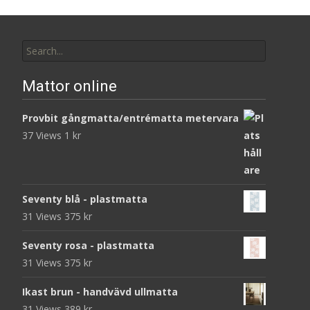
Search
for:
Mattor online
Provbit gångmatta/entrématta metervara
37 Views
1
kr
Seventy blå - plastmatta
31 Views
375
kr
Seventy rosa - plastmatta
31 Views
375
kr
Ikast brun - handvävd ullmatta
31 Views
389
kr