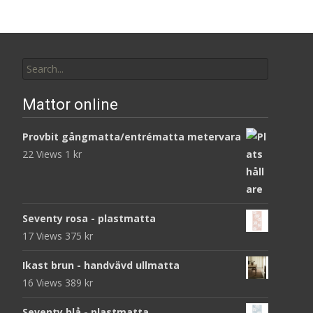
Search
for:
Mattor online
Provbit gångmatta/entrématta metervara
22 Views
1
kr
Seventy rosa - plastmatta
17 Views
375
kr
Ikast brun - handvävd ullmatta
16 Views
389
kr
Seventy blå - plastmatta