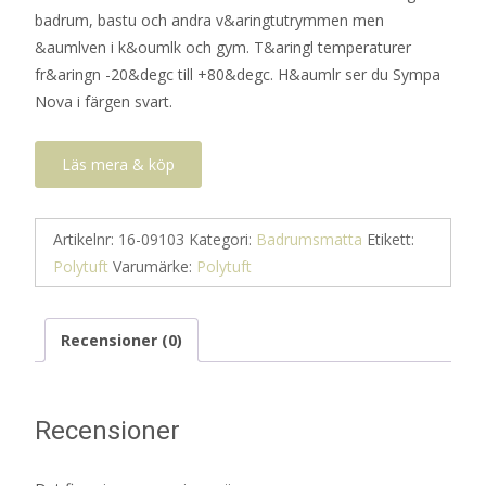
badrum, bastu och andra v&aringtutrymmen men
&aumlven i k&oumlk och gym. T&aringl temperaturer
fr&aringn -20&degc till +80&degc. H&aumlr ser du Sympa
Nova i färgen svart.
Läs mera & köp
Artikelnr:
16-09103
Kategori:
Badrumsmatta
Etikett:
Polytuft
Varumärke:
Polytuft
Recensioner (0)
Recensioner