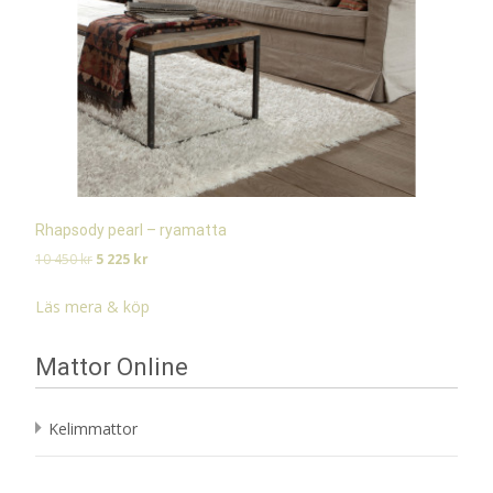
Rhapsody pearl – ryamatta
Det
Det
10 450
kr
5 225
kr
ursprungliga
nuvarande
priset
priset
Läs mera & köp
var:
är:
10
5
Mattor Online
450 kr.
225 kr.
Kelimmattor