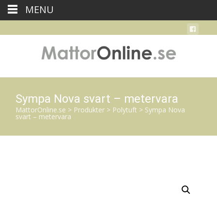
MENU
Sympa Nova svart – metervara
MattorOnline.se
>
Produkter
>
Polytuft
>
Sympa Nova
svart – metervara