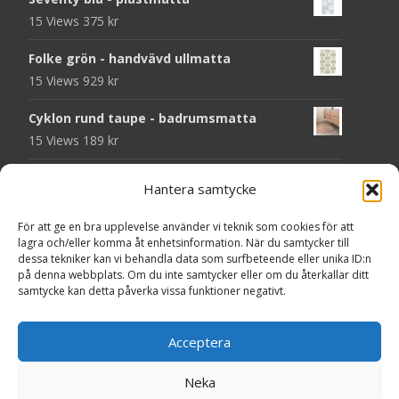
15 Views
375
kr
Folke grön - handvävd ullmatta
15 Views
929
kr
Cyklon rund taupe - badrumsmatta
15 Views
189
kr
Chess svart - dörrmatta i kokos
Hantera samtycke
14 Views
199
kr
För att ge en bra upplevelse använder vi teknik som cookies för att
Seventy grå - plastmatta
lagra och/eller komma åt enhetsinformation. När du samtycker till
14 Views
375
kr
dessa tekniker kan vi behandla data som surfbeteende eller unika ID:n
på denna webbplats. Om du inte samtycker eller om du återkallar ditt
samtycke kan detta påverka vissa funktioner negativt.
Välkommen - dörrmatta i kokos
14 Views
199
kr
Acceptera
Seventy beige - plastmatta
14 Views
375
kr
Neka