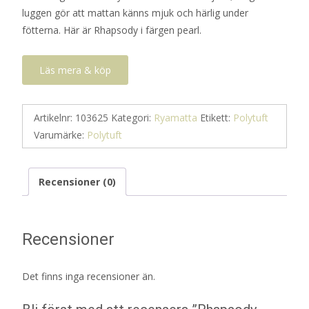
luggen gör att mattan känns mjuk och härlig under
10
5
fötterna. Här är Rhapsody i färgen pearl.
450 kr.
225 kr.
Läs mera & köp
Artikelnr:
103625
Kategori:
Ryamatta
Etikett:
Polytuft
Varumärke:
Polytuft
Recensioner (0)
Recensioner
Det finns inga recensioner än.