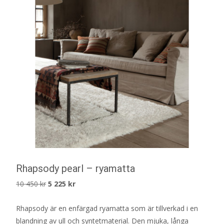
Rhapsody pearl – ryamatta
Det
Det
10 450
kr
5 225
kr
ursprungliga
nuvarande
Rhapsody är en enfärgad ryamatta som är tillverkad i en
priset
priset
blandning av ull och syntetmaterial. Den mjuka, långa
var:
är: