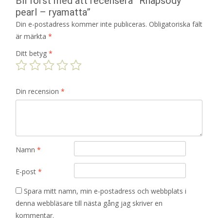
Bli först med att recensera ”Rhapsody
pearl – ryamatta”
Din e-postadress kommer inte publiceras.
Obligatoriska fält
är märkta
*
Ditt betyg
*
Din recension
*
Namn
*
E-post
*
Spara mitt namn, min e-postadress och webbplats i
denna webbläsare till nästa gång jag skriver en
kommentar.