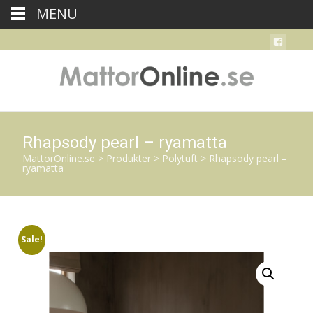
MENU
Rhapsody pearl – ryamatta
MattorOnline.se
>
Produkter
>
Polytuft
>
Rhapsody pearl –
ryamatta
Sale!