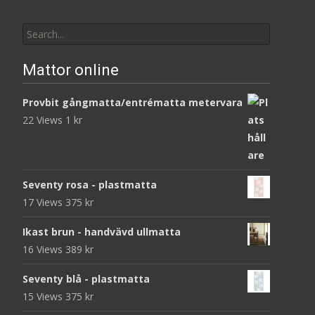
Search
for:
Mattor online
Provbit gångmatta/entrématta metervara
22 Views
1
kr
Seventy rosa - plastmatta
17 Views
375
kr
Ikast brun - handvävd ullmatta
16 Views
389
kr
Seventy blå - plastmatta
15 Views
375
kr