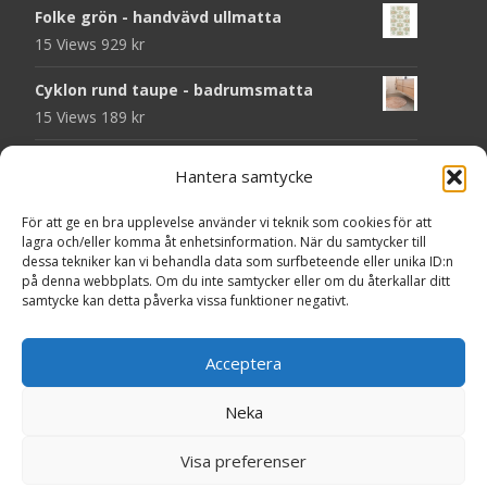
Folke grön - handvävd ullmatta
15 Views
929
kr
Cyklon rund taupe - badrumsmatta
15 Views
189
kr
Chess svart - dörrmatta i kokos
Hantera samtycke
14 Views
199
kr
För att ge en bra upplevelse använder vi teknik som cookies för att
Seventy grå - plastmatta
lagra och/eller komma åt enhetsinformation. När du samtycker till
14 Views
375
kr
dessa tekniker kan vi behandla data som surfbeteende eller unika ID:n
på denna webbplats. Om du inte samtycker eller om du återkallar ditt
samtycke kan detta påverka vissa funktioner negativt.
Välkommen - dörrmatta i kokos
14 Views
199
kr
Acceptera
Seventy beige - plastmatta
14 Views
375
kr
Neka
Copyright © MattorOnline.se
Visa preferenser
Powered by WordPress
, Theme
i-craft
by TemplatesNext.