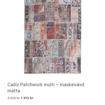
Cadiz Patchwork multi – maskinvävd
matta
Det
Det
2 025
kr
1 013
kr
ursprungliga
nuvarande