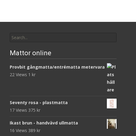
Search
for:
Mattor online
Provbit gångmatta/entrématta metervara
22 Views
1
kr
Seventy rosa - plastmatta
17 Views
375
kr
Ikast brun - handvävd ullmatta
16 Views
389
kr