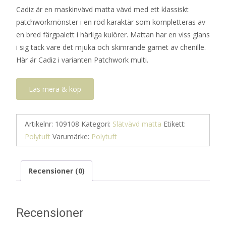
Cadiz är en maskinvävd matta vävd med ett klassiskt
priset
priset
patchworkmönster i en röd karaktär som kompletteras av
var:
är:
en bred färgpalett i härliga kulörer. Mattan har en viss glans
2
1
i sig tack vare det mjuka och skimrande garnet av chenille.
025 kr.
013 kr.
Här är Cadiz i varianten Patchwork multi.
Läs mera & köp
Artikelnr:
109108
Kategori:
Slätvävd matta
Etikett:
Polytuft
Varumärke:
Polytuft
Recensioner (0)
Recensioner