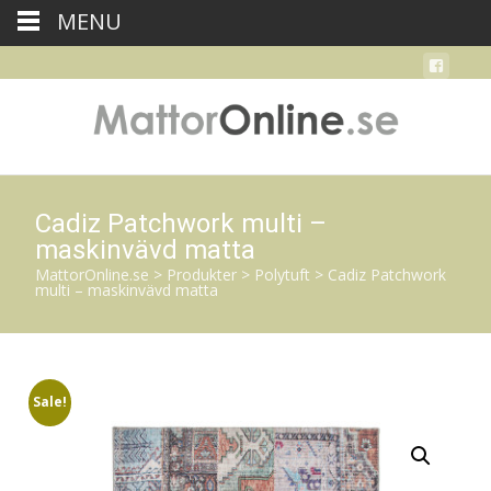
MENU
Cadiz Patchwork multi –
maskinvävd matta
MattorOnline.se
>
Produkter
>
Polytuft
>
Cadiz Patchwork
multi – maskinvävd matta
Sale!