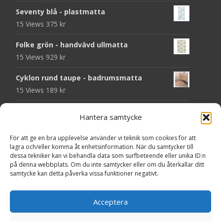
Seventy blå - plastmatta
15 Views
375
kr
Folke grön - handvävd ullmatta
15 Views
929
kr
Cyklon rund taupe - badrumsmatta
15 Views
189
kr
Chess svart - dörrmatta i kokos
Hantera samtycke
14 Views
199
kr
För att ge en bra upplevelse använder vi teknik som cookies för att
Seventy grå - plastmatta
lagra och/eller komma åt enhetsinformation. När du samtycker till
14 Views
375
kr
dessa tekniker kan vi behandla data som surfbeteende eller unika ID:n
på denna webbplats. Om du inte samtycker eller om du återkallar ditt
samtycke kan detta påverka vissa funktioner negativt.
Välkommen - dörrmatta i kokos
14 Views
199
kr
Acceptera
Seventy beige - plastmatta