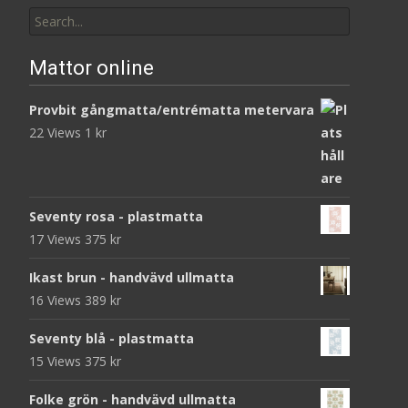
Search
for:
Mattor online
Provbit gångmatta/entrématta metervara
22 Views
1
kr
Seventy rosa - plastmatta
17 Views
375
kr
Ikast brun - handvävd ullmatta
16 Views
389
kr
Seventy blå - plastmatta
15 Views
375
kr
Folke grön - handvävd ullmatta