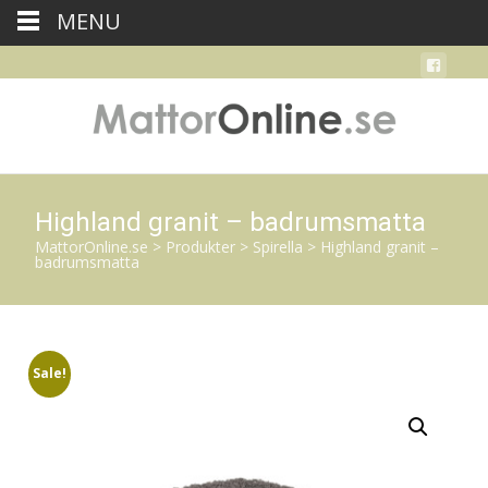
MENU
Highland granit – badrumsmatta
MattorOnline.se
>
Produkter
>
Spirella
>
Highland granit –
badrumsmatta
Sale!