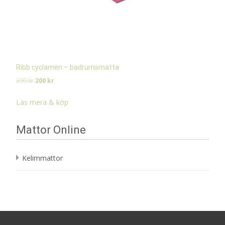
Ribb cyclamen – badrumsmatta
Det
Det
399
kr
200
kr
ursprungliga
nuvarande
priset
priset
Läs mera & köp
var:
är:
399 kr.
200 kr.
Mattor Online
Kelimmattor