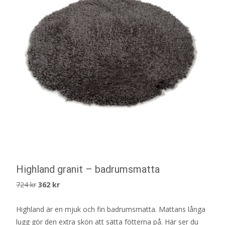
Highland granit – badrumsmatta
Det
Det
724
kr
362
kr
ursprungliga
nuvarande
Highland är en mjuk och fin badrumsmatta. Mattans långa
priset
priset
lugg gör den extra skön att sätta fötterna på. Här ser du
var:
är: