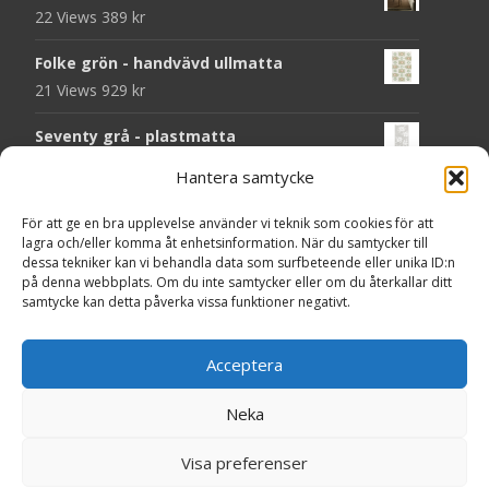
22 Views
389
kr
Folke grön - handvävd ullmatta
21 Views
929
kr
Seventy grå - plastmatta
20 Views
375
kr
Hantera samtycke
Seventy beige - plastmatta
För att ge en bra upplevelse använder vi teknik som cookies för att
20 Views
375
kr
lagra och/eller komma åt enhetsinformation. När du samtycker till
dessa tekniker kan vi behandla data som surfbeteende eller unika ID:n
Chess svart - dörrmatta i kokos
på denna webbplats. Om du inte samtycker eller om du återkallar ditt
samtycke kan detta påverka vissa funktioner negativt.
18 Views
199
kr
Solliden rund dark green - handvävd
Acceptera
ullmatta
18 Views
790
kr
Neka
Copyright © MattorOnline.se
Visa preferenser
Powered by WordPress
, Theme
i-craft
by TemplatesNext.