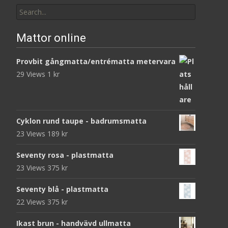
Search
for:
Mattor online
Provbit gångmatta/entrématta metervara
29 Views
1
kr
Cyklon rund taupe - badrumsmatta
23 Views
189
kr
Seventy rosa - plastmatta
23 Views
375
kr
Seventy blå - plastmatta
22 Views
375
kr
Ikast brun - handvävd ullmatta