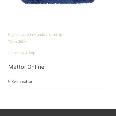
Highland marin – badrumsmatta
Det
Det
724
kr
362
kr
ursprungliga
nuvarande
priset
priset
Läs mera & köp
var:
är:
724 kr.
362 kr.
Mattor Online
Kelimmattor