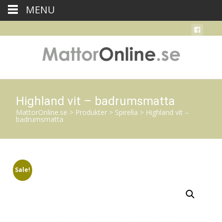
MENU
Highland vit – badrumsmatta
MattorOnline.se
>
Produkter
>
Spirella
>
Highland vit –
badrumsmatta
Sale!