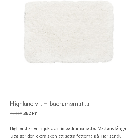
Highland vit – badrumsmatta
Det
Det
724
kr
362
kr
ursprungliga
nuvarande
Highland är en mjuk och fin badrumsmatta. Mattans långa
priset
priset
lugg gör den extra skön att sätta fötterna på. Här ser du
var:
är: